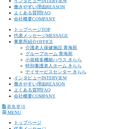
インタビュー
INTERVIEW
働きやすい理由
REASON
よくある質問
FAQ
会社概要
COMPANY
トップページ
TOP
代表メッセージ
MESSAGE
事業所紹介
OFFICE
介護老人保健施設 青海苑
グループホーム 青海苑
小規模多機能ハウス きらら
特別養護老人ホーム きらら
デイサービスセンター きらら
インタビュー
INTERVIEW
働きやすい理由
REASON
よくある質問
FAQ
会社概要
COMPANY
募集要項
MENU
トップページ
代表メッセージ