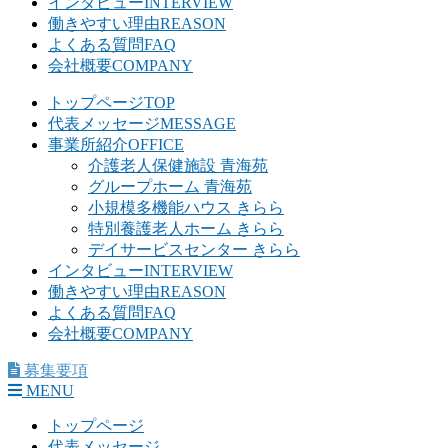
インタビュー
INTERVIEW
働きやすい理由
REASON
よくある質問
FAQ
会社概要
COMPANY
トップページ
TOP
代表メッセージ
MESSAGE
事業所紹介
OFFICE
介護老人保健施設 青海苑
グループホーム 青海苑
小規模多機能ハウス きらら
特別養護老人ホーム きらら
デイサービスセンター きらら
インタビュー
INTERVIEW
働きやすい理由
REASON
よくある質問
FAQ
会社概要
COMPANY
募集要項
MENU
トップページ
代表メッセージ