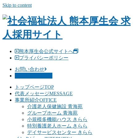
Skip to content
熊本厚生会公式サイトへ
プライバシーポリシー
お問い合わせ
募集要項を見る
トップページ
TOP
代表メッセージ
MESSAGE
事業所紹介
OFFICE
介護老人保健施設 青海苑
グループホーム 青海苑
小規模多機能ハウス きらら
特別養護老人ホーム きらら
デイサービスセンター きらら