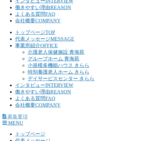
インタビュー
INTERVIEW
働きやすい理由
REASON
よくある質問
FAQ
会社概要
COMPANY
トップページ
TOP
代表メッセージ
MESSAGE
事業所紹介
OFFICE
介護老人保健施設 青海苑
グループホーム 青海苑
小規模多機能ハウス きらら
特別養護老人ホーム きらら
デイサービスセンター きらら
インタビュー
INTERVIEW
働きやすい理由
REASON
よくある質問
FAQ
会社概要
COMPANY
募集要項
MENU
トップページ
代表メッセージ