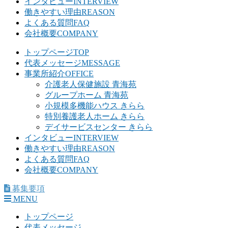
インタビュー
INTERVIEW
働きやすい理由
REASON
よくある質問
FAQ
会社概要
COMPANY
トップページ
TOP
代表メッセージ
MESSAGE
事業所紹介
OFFICE
介護老人保健施設 青海苑
グループホーム 青海苑
小規模多機能ハウス きらら
特別養護老人ホーム きらら
デイサービスセンター きらら
インタビュー
INTERVIEW
働きやすい理由
REASON
よくある質問
FAQ
会社概要
COMPANY
募集要項
MENU
トップページ
代表メッセージ