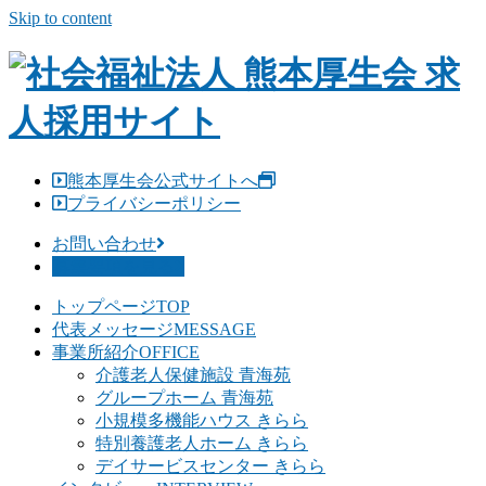
Skip to content
熊本厚生会公式サイトへ
プライバシーポリシー
お問い合わせ
募集要項を見る
トップページ
TOP
代表メッセージ
MESSAGE
事業所紹介
OFFICE
介護老人保健施設 青海苑
グループホーム 青海苑
小規模多機能ハウス きらら
特別養護老人ホーム きらら
デイサービスセンター きらら