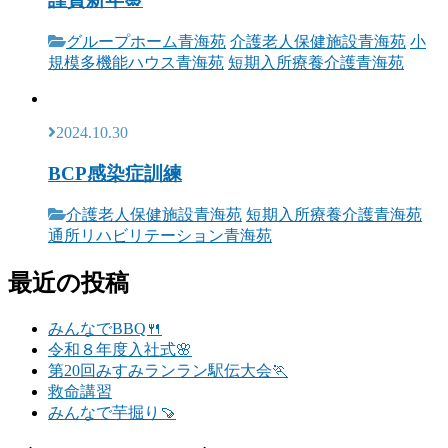
グループホーム青海苑
介護老人保健施設青海苑
小
規模多機能ハウス青海苑
短期入所療養介護青海苑
2024.10.30
BCP感染症訓練
介護老人保健施設青海苑
短期入所療養介護青海苑
通所リハビリテーション青海苑
最近の投稿
みんなでBBQ🍴
令和８年度入社式🌸
第20回みすみランラン駅伝大会🏃
救命講習
みんなで芋掘り🍠