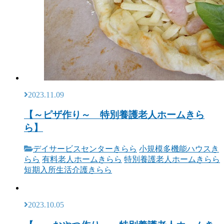
2023.11.09
【～ピザ作り～ 特別養護老人ホームきら
ら】
デイサービスセンターきらら
小規模多機能ハウスき
らら
有料老人ホームきらら
特別養護老人ホームきらら
短期入所生活介護きらら
2023.10.05