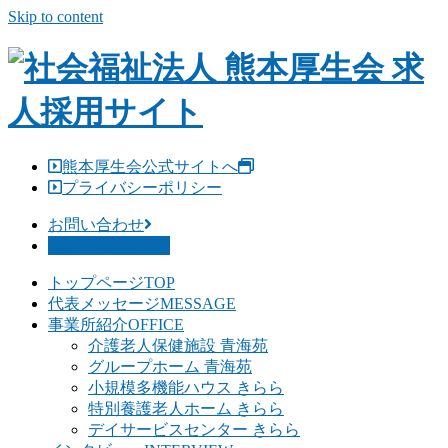
Skip to content
熊本厚生会公式サイトへ
プライバシーポリシー
お問い合わせ
募集要項を見る
トップページ
TOP
代表メッセージ
MESSAGE
事業所紹介
OFFICE
介護老人保健施設 青海苑
グループホーム 青海苑
小規模多機能ハウス きらら
特別養護老人ホーム きらら
デイサービスセンター きらら