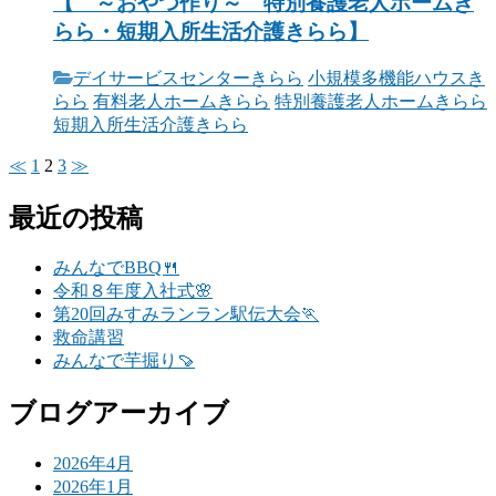
【 ～おやつ作り～ 特別養護老人ホームき
らら・短期入所生活介護きらら】
デイサービスセンターきらら
小規模多機能ハウスき
らら
有料老人ホームきらら
特別養護老人ホームきらら
短期入所生活介護きらら
≪
1
2
3
≫
最近の投稿
みんなでBBQ🍴
令和８年度入社式🌸
第20回みすみランラン駅伝大会🏃
救命講習
みんなで芋掘り🍠
ブログアーカイブ
2026年4月
2026年1月