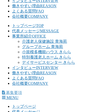
インタビュー
INTERVIEW
働きやすい理由
REASON
よくある質問
FAQ
会社概要
COMPANY
トップページ
TOP
代表メッセージ
MESSAGE
事業所紹介
OFFICE
介護老人保健施設 青海苑
グループホーム 青海苑
小規模多機能ハウス きらら
特別養護老人ホーム きらら
デイサービスセンター きらら
インタビュー
INTERVIEW
働きやすい理由
REASON
よくある質問
FAQ
会社概要
COMPANY
募集要項
MENU
トップページ
代表メッセージ