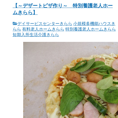
【～デザートピザ作り～ 特別養護老人ホー
ムきらら】
デイサービスセンターきらら
小規模多機能ハウスき
らら
有料老人ホームきらら
特別養護老人ホームきらら
短期入所生活介護きらら